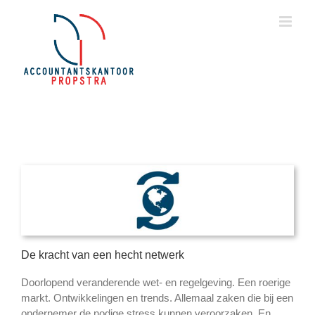
Ga
naar
inhoud
De kracht van een hecht netwerk
Doorlopend veranderende wet- en regelgeving. Een roerige
markt. Ontwikkelingen en trends. Allemaal zaken die bij een
ondernemer de nodige stress kunnen veroorzaken. En